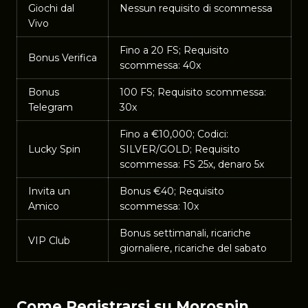
Giochi dal
Nessun requisito di scommessa
Vivo
Fino a 20 FS; Requisito
Bonus Verifica
scommessa: 40x
Bonus
100 FS; Requisito scommessa:
Telegram
30x
Fino a €10,000; Codici:
Lucky Spin
SILVER/GOLD; Requisito
scommessa: FS 25x, denaro 5x
Invita un
Bonus €40; Requisito
Amico
scommessa: 10x
Bonus settimanali, ricariche
VIP Club
giornaliere, ricariche del sabato
Come Registrarsi su Morospin