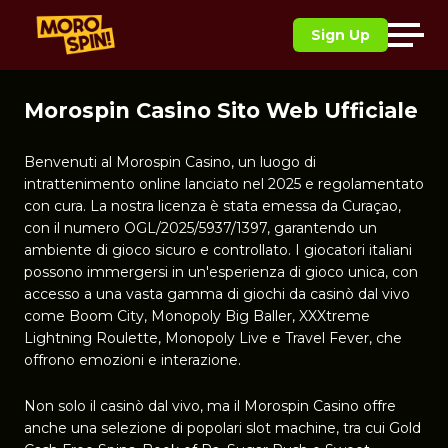
Sign Up
Morospin Casino Sito Web Ufficiale
Benvenuti al Morospin Casino, un luogo di
intrattenimento online lanciato nel 2025 e regolamentato
con cura. La nostra licenza è stata emessa da Curaçao,
con il numero OGL/2025/5937/1397, garantendo un
ambiente di gioco sicuro e controllato. I giocatori italiani
possono immergersi in un'esperienza di gioco unica, con
accesso a una vasta gamma di giochi da casinò dal vivo
come Boom City, Monopoly Big Baller, XXXtreme
Lightning Roulette, Monopoly Live e Travel Fever, che
offrono emozioni e interazione.
Non solo il casinò dal vivo, ma il Morospin Casino offre
anche una selezione di popolari slot machine, tra cui Gold