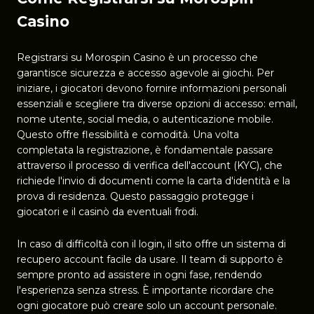
Casino
Registrarsi su Morospin Casino è un processo che
garantisce sicurezza e accesso agevole ai giochi. Per
iniziare, i giocatori devono fornire informazioni personali
essenziali e scegliere tra diverse opzioni di accesso: email,
nome utente, social media, o autenticazione mobile.
Questo offre flessibilità e comodità. Una volta
completata la registrazione, è fondamentale passare
attraverso il processo di verifica dell'account (KYC), che
richiede l'invio di documenti come la carta d'identità e la
prova di residenza. Questo passaggio protegge i
giocatori e il casinò da eventuali frodi.
In caso di difficoltà con il login, il sito offre un sistema di
recupero account facile da usare. Il team di supporto è
sempre pronto ad assistere in ogni fase, rendendo
l'esperienza senza stress. È importante ricordare che
ogni giocatore può creare solo un account personale.