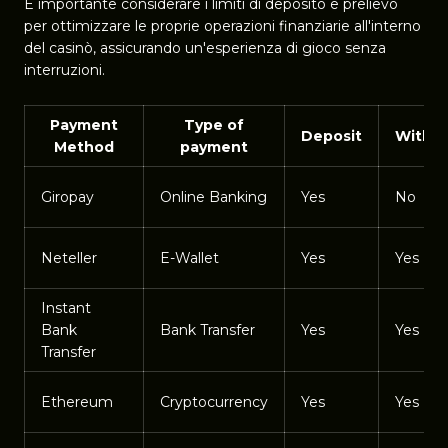
È importante considerare i limiti di deposito e prelievo
per ottimizzare le proprie operazioni finanziarie all'interno
del casinò, assicurando un'esperienza di gioco senza
interruzioni.
Payment
Type of
Deposit
Withdr
Method
payment
Giropay
Online Banking
Yes
No
Neteller
E-Wallet
Yes
Yes
Instant
Bank
Bank Transfer
Yes
Yes
Transfer
Ethereum
Cryptocurrency
Yes
Yes