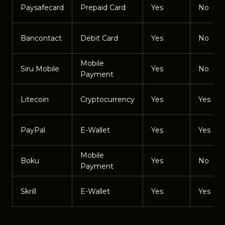
Paysafecard
Prepaid Card
Yes
No
Bancontact
Debit Card
Yes
No
Mobile
Siru Mobile
Yes
No
Payment
Litecoin
Cryptocurrency
Yes
Yes
PayPal
E-Wallet
Yes
Yes
Mobile
Boku
Yes
No
Payment
Skrill
E-Wallet
Yes
Yes