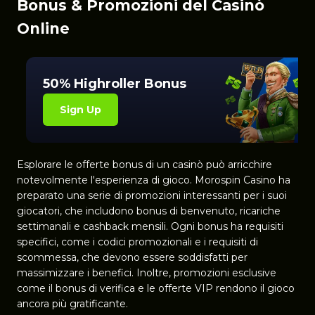
Bonus & Promozioni del Casinò
Online
50% Highroller Bonus
Sign Up
Esplorare le offerte bonus di un casinò può arricchire
notevolmente l'esperienza di gioco. Morospin Casino ha
preparato una serie di promozioni interessanti per i suoi
giocatori, che includono bonus di benvenuto, ricariche
settimanali e cashback mensili. Ogni bonus ha requisiti
specifici, come i codici promozionali e i requisiti di
scommessa, che devono essere soddisfatti per
massimizzare i benefici. Inoltre, promozioni esclusive
come il bonus di verifica e le offerte VIP rendono il gioco
ancora più gratificante.